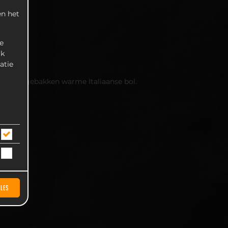
n het
e
rk
atie
 vers afgebakken warme Italiaanse bol.
LLES