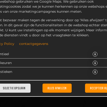
 webshop gebruiken we Google Maps. We gebruiken ook
tingcookies zodat we je kunnen herkennen op onze webshops e
es van onze marketingcampagnes kunnen meten.
t bezwaar maken tegen de verwerking door op "Alles afwijzen" t
en. In dit geval zijn de functionaliteiten in de webshop echter ste
kt. U kunt uw instellingen op elk moment wijzigen. Meer inform
de diensten vindt u door op het vraagteken te klikken.
sberg salade, warme gebakken ui, champignons en chilisaus op een
cy Policy
contactgegevens
€ 9,25 *
ntieel
* Door lokale acties kunnen prijzen per winkel afwijken.
rkeuren
istieken
SELECTIE OPSLAAN
ALLES AFWIJZEN
ACCEPTEER A