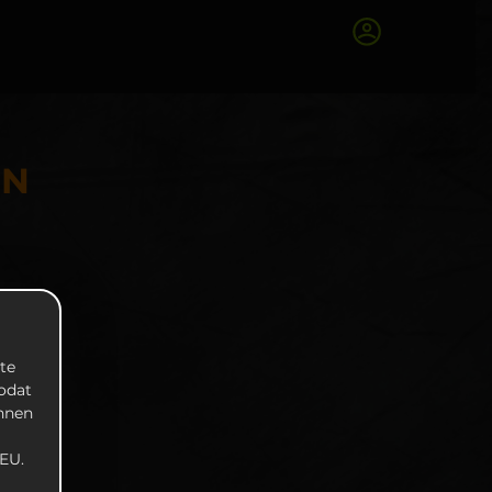
EN
te
zodat
unnen
EU.