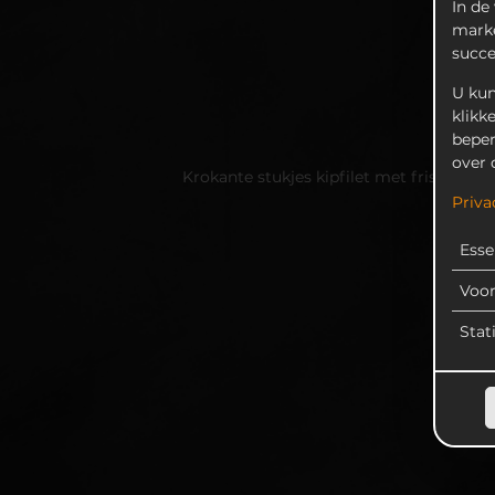
In de
marke
succ
U kun
klikk
beper
over 
Krokante stukjes kipfilet met frisse ij
Priva
Esse
Voo
Stat