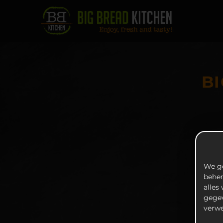
BI
We ge
beher
alles
gegev
verwe