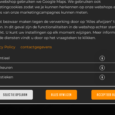
 webshop gebruiken we Google Maps. We gebruiken ook
tingcookies zodat we je kunnen herkennen op onze webshops e
es van onze marketingcampagnes kunnen meten.
t bezwaar maken tegen de verwerking door op "Alles afwijzen" t
en. In dit geval zijn de functionaliteiten in de webshop echter ste
kt. U kunt uw instellingen op elk moment wijzigen. Meer inform
de diensten vindt u door op het vraagteken te klikken.
es, schijf ananas, mee gesmolten kaas, ui, tomaat, komkommer 
cy Policy
contactgegevens
€ 8,50 *
ntieel
* Door lokale acties kunnen prijzen per winkel afwijken.
rkeuren
istieken
SELECTIE OPSLAAN
ALLES AFWIJZEN
ACCEPTEER A