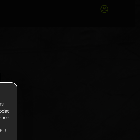
te
zodat
unnen
EU.