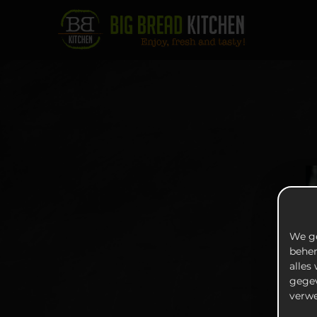
We ge
beher
alles
gegev
verwe