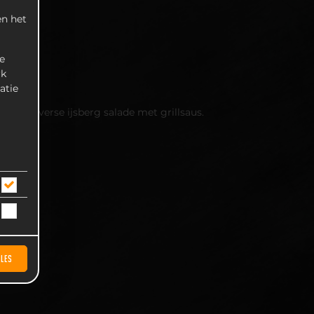
n het
e
rk
atie
en dagverse ijsberg salade met grillsaus.
LLES