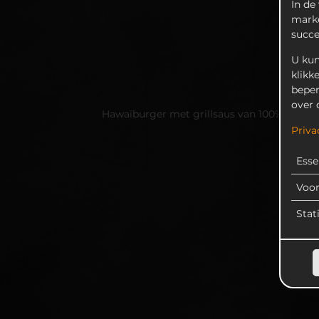
In de
marke
succ
U kun
klikk
beper
over 
Hawaïburger met grillsaus van 100% rundvle
Priva
Esse
Voo
Stat