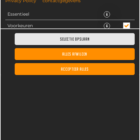
Privacy Policy
contactgegevens
Essentieel
Voorkeuren
Statistieken
SELECTIE OPSLAAN
ALLES AFWIJZEN
Vegetarische kipburger met frisse ijsberg salade,
tomaat, komkommer en chilisaus.
ACCEPTEER ALLES
€ 7,95 *
* Door lokale acties kunnen prijzen per winkel afwijken.