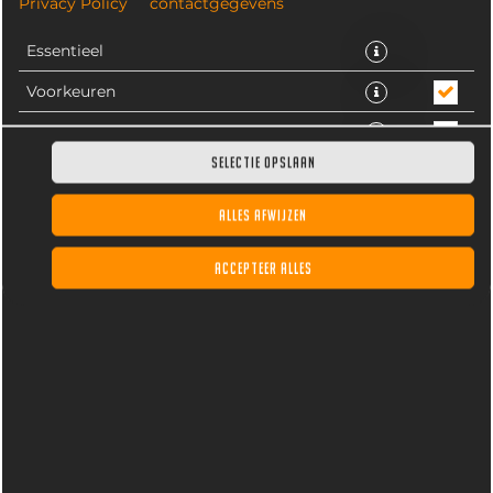
Privacy Policy
contactgegevens
Essentieel
Voorkeuren
Statistieken
SELECTIE OPSLAAN
ALLES AFWIJZEN
Truffelburger van 100% rundvlees met frisse ijsberg
ACCEPTEER ALLES
salade, tomaat, komkommer en warmgebakken bacon
van de plaat met truffelmayonaise.
€ 8,75 *
* Door lokale acties kunnen prijzen per winkel afwijken.