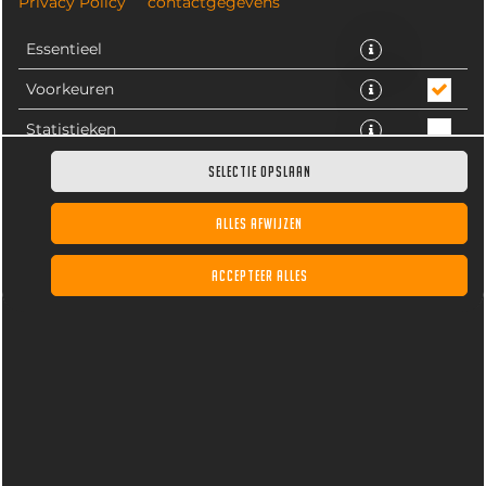
Privacy Policy
contactgegevens
Essentieel
Voorkeuren
Statistieken
SELECTIE OPSLAAN
ALLES AFWIJZEN
Een complete Kids box menu met frites, fritessaus en
een kidsburger met ketchup. Een drankje naar keuze
ACCEPTEER ALLES
uit Capri-Sun, fristi of chocomel(de enige echte). Met
een leuke verrassing erbij in de box.
€ 9,25 *
* Door lokale acties kunnen prijzen per winkel afwijken.