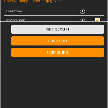
Privacy Policy
contactgegevens
Essentieel
Voorkeuren
Statistieken
SELECTIE OPSLAAN
€ 2,60 *
ALLES AFWIJZEN
* Door lokale acties kunnen prijzen per winkel afwijken.
ACCEPTEER ALLES