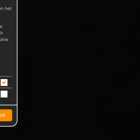
n het
e
rk
atie
LLES