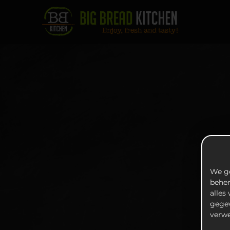
We ge
beher
alles
gegev
verwe