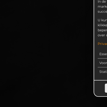
In de
marke
succ
U kun
klikk
beper
over 
Priva
Esse
Voo
Stat