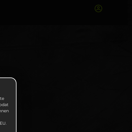
te
zodat
unnen
EU.