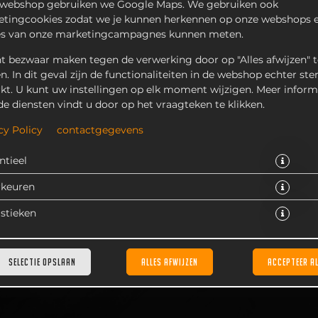
 webshop gebruiken we Google Maps. We gebruiken ook
tingcookies zodat we je kunnen herkennen op onze webshops e
es van onze marketingcampagnes kunnen meten.
t bezwaar maken tegen de verwerking door op "Alles afwijzen" t
en. In dit geval zijn de functionaliteiten in de webshop echter ste
kt. U kunt uw instellingen op elk moment wijzigen. Meer inform
de diensten vindt u door op het vraagteken te klikken.
cy Policy
contactgegevens
€ 3,25 *
ntieel
* Door lokale acties kunnen prijzen per winkel afwijken.
rkeuren
istieken
SELECTIE OPSLAAN
ALLES AFWIJZEN
ACCEPTEER A