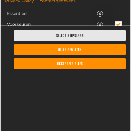
Privacy Policy
contactgegevens
Essentieel
Voorkeuren
Statistieken
SELECTIE OPSLAAN
ALLES AFWIJZEN
Rivella Original, gekoeld. Inhoud 33CL
ACCEPTEER ALLES
€ 3,25 *
* Door lokale acties kunnen prijzen per winkel afwijken.