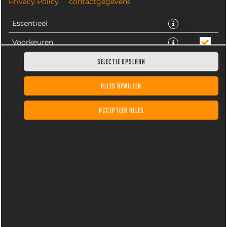
Privacy Policy
contactgegevens
Essentieel
Voorkeuren
Statistieken
SELECTIE OPSLAAN
ALLES AFWIJZEN
Fanta Orange, gekoeld. Inhoud 33CL
ACCEPTEER ALLES
€ 3,15 *
* Door lokale acties kunnen prijzen per winkel afwijken.