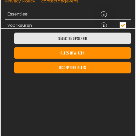
Privacy Policy
contactgegevens
Essentieel
Voorkeuren
Statistieken
SELECTIE OPSLAAN
ALLES AFWIJZEN
ACCEPTEER ALLES
Lipton Ice Tea Sparkling, gekoeld. Inhoud 33CL
€ 3,25 *
* Door lokale acties kunnen prijzen per winkel afwijken.