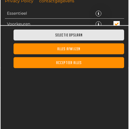
Privacy Policy
contactgegevens
Essentieel
Voorkeuren
Statistieken
SELECTIE OPSLAAN
ALLES AFWIJZEN
Chocomel, de enige echte, gekoeld. Inhoud 25CL
ACCEPTEER ALLES
€ 3,30 *
* Door lokale acties kunnen prijzen per winkel afwijken.