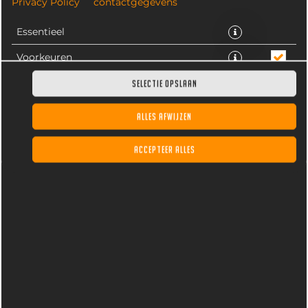
Privacy Policy
contactgegevens
Essentieel
Voorkeuren
Statistieken
SELECTIE OPSLAAN
ALLES AFWIJZEN
Heineken bier, gekoeld. Inhoud 33CL
ACCEPTEER ALLES
€ 3,30 *
* Door lokale acties kunnen prijzen per winkel afwijken.