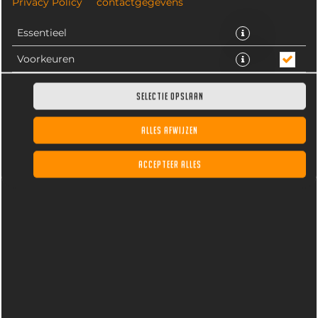
Privacy Policy
contactgegevens
Essentieel
Voorkeuren
Statistieken
SELECTIE OPSLAAN
ALLES AFWIJZEN
Sesam broodje met vers gemengde sla, 125 gram
rundvlees, ui, kaas, ananas, grillsaus en curry. Inclusief
ACCEPTEER ALLES
frites, fritessaus en dagverse gemengde salade.
€ 14,45 *
* Door lokale acties kunnen prijzen per winkel afwijken.