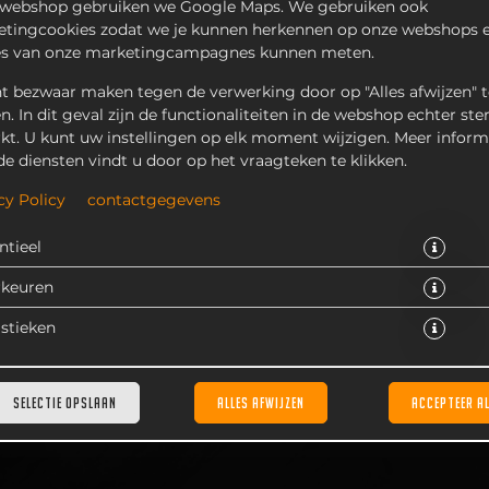
 webshop gebruiken we Google Maps. We gebruiken ook
tingcookies zodat we je kunnen herkennen op onze webshops e
es van onze marketingcampagnes kunnen meten.
t bezwaar maken tegen de verwerking door op "Alles afwijzen" t
en. In dit geval zijn de functionaliteiten in de webshop echter ste
kt. U kunt uw instellingen op elk moment wijzigen. Meer inform
de diensten vindt u door op het vraagteken te klikken.
se ijsberg salade, jalapeños, tomaat, komkommer, rode ui en pik
dagverse gemengde salade.
cy Policy
contactgegevens
€ 16,25 *
ntieel
rkeuren
* Door lokale acties kunnen prijzen per winkel afwijken.
istieken
SELECTIE OPSLAAN
ALLES AFWIJZEN
ACCEPTEER A