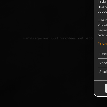
In de
marke
succ
U kun
klikk
beper
over 
Hamburger van 100% rundvlees met bacon, kaas, fris
Priva
Esse
Voo
Stat