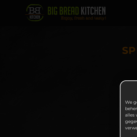
SP
We ge
beher
alles
gegev
verwe