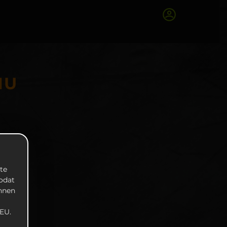
NU
te
zodat
unnen
EU.