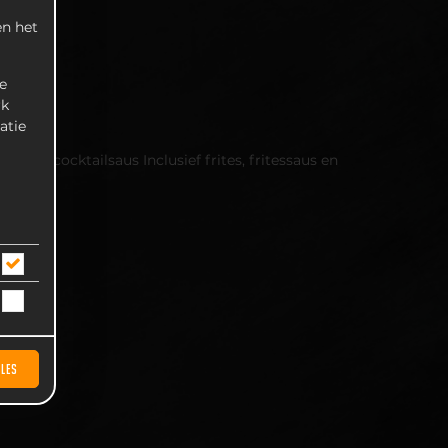
n het
e
rk
atie
ante cocktailsaus Inclusief frites, fritessaus en
LLES