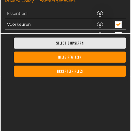
Privacy Policy
contactgegevens
Essentieel
Voorkeuren
Statistieken
SELECTIE OPSLAAN
ALLES AFWIJZEN
Kipburger van krokante kipfilet, kaas en jamballasaus,
ACCEPTEER ALLES
met frisse ijsberg salade. Inclusief frites, fritessaus en
dagverse gemengde salade.
€ 14,20 *
* Door lokale acties kunnen prijzen per winkel afwijken.