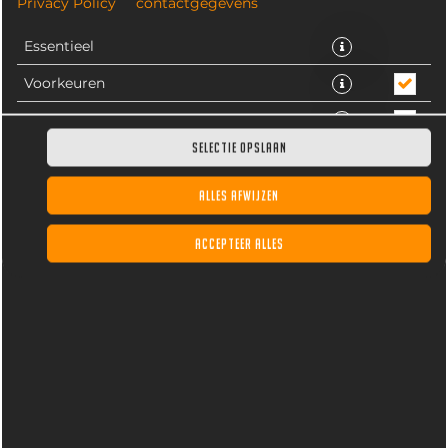
Privacy Policy
contactgegevens
Essentieel
Voorkeuren
Statistieken
SELECTIE OPSLAAN
ALLES AFWIJZEN
Burger van 100% rundvlees, met frisse ijsberg salade,
ACCEPTEER ALLES
bacon en truffelmayonaise. Inclusief frites, fritessaus
en dagverse gemengde salade.
€ 14,70 *
* Door lokale acties kunnen prijzen per winkel afwijken.