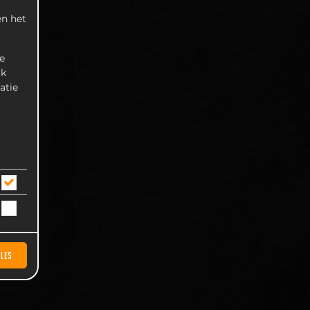
n het
e
rk
atie
LLES