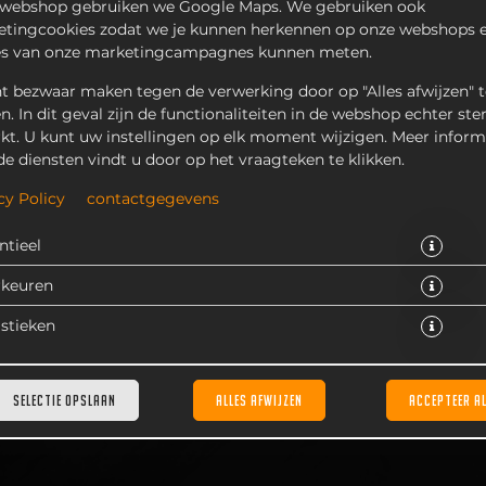
 webshop gebruiken we Google Maps. We gebruiken ook
tingcookies zodat we je kunnen herkennen op onze webshops e
es van onze marketingcampagnes kunnen meten.
t bezwaar maken tegen de verwerking door op "Alles afwijzen" t
en. In dit geval zijn de functionaliteiten in de webshop echter ste
kt. U kunt uw instellingen op elk moment wijzigen. Meer inform
de diensten vindt u door op het vraagteken te klikken.
Gezinszak frites voor 5 personen.
cy Policy
contactgegevens
VANAF 14,75 € *
ntieel
* Door lokale acties kunnen prijzen per winkel afwijken.
rkeuren
istieken
SELECTIE OPSLAAN
ALLES AFWIJZEN
ACCEPTEER A