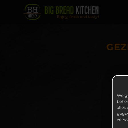
GEZ
We ge
beher
alles
gegev
verwe