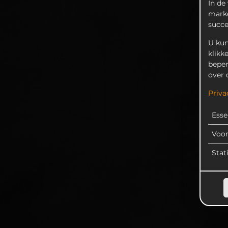
In de
marke
succ
U kun
klikk
beper
over 
Priva
Esse
Voo
Stat