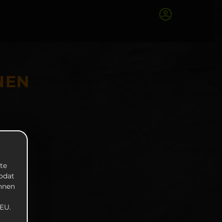
NEN
te
zodat
unnen
EU.