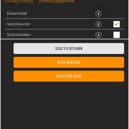
Privacy Policy
contactgegevens
Essentieel
Voorkeuren
Statistieken
SELECTIE OPSLAAN
ALLES AFWIJZEN
Frites voor 2 volwassenen en 2 kinderen plus 6 snacks
naar keuze uit: frikandel, kaassoufflé, 6 mini loempia's,
ACCEPTEER ALLES
vleeskroket, nasischijf en bamischijf. Alleen om mee te
nemen bij afhalen, of bij online bestellen voor
bezorgen.
VANAF 19,50 € *
* Door lokale acties kunnen prijzen per winkel afwijken.