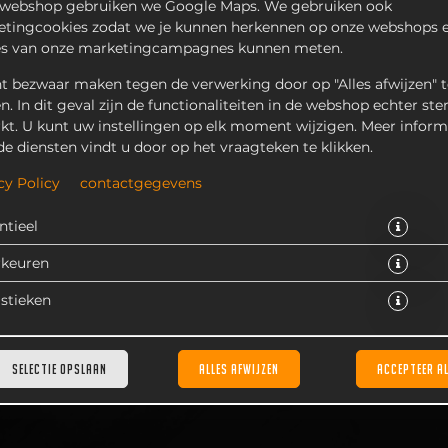
 webshop gebruiken we Google Maps. We gebruiken ook
tingcookies zodat we je kunnen herkennen op onze webshops e
es van onze marketingcampagnes kunnen meten.
t bezwaar maken tegen de verwerking door op "Alles afwijzen" t
en. In dit geval zijn de functionaliteiten in de webshop echter ste
kt. U kunt uw instellingen op elk moment wijzigen. Meer inform
de diensten vindt u door op het vraagteken te klikken.
cy Policy
contactgegevens
€ 2,95 *
ntieel
* Door lokale acties kunnen prijzen per winkel afwijken.
rkeuren
istieken
SELECTIE OPSLAAN
ALLES AFWIJZEN
ACCEPTEER A