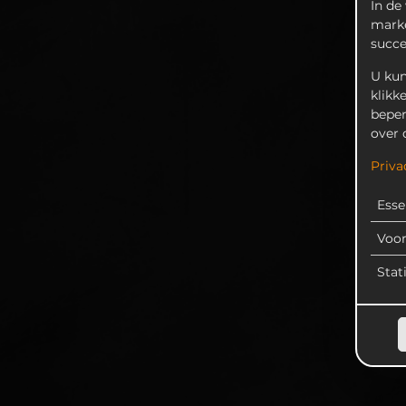
In de
marke
succ
U kun
klikk
beper
over 
Priva
Esse
Voo
Stat