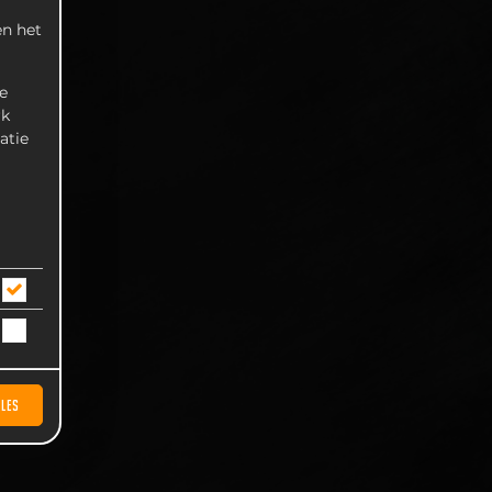
n het
e
rk
atie
LLES