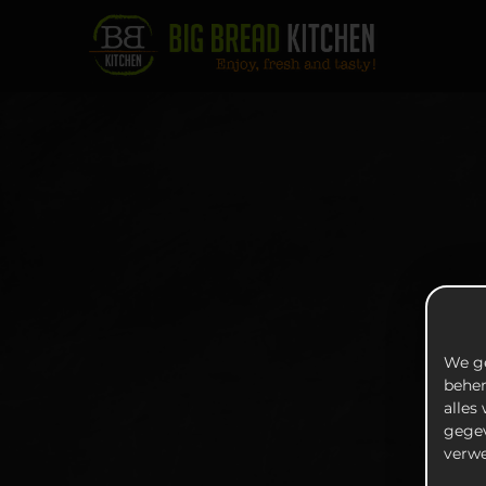
We ge
beher
alles
gegev
verwe