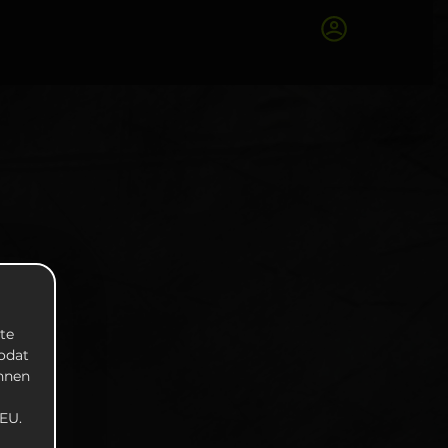
te
zodat
unnen
EU.