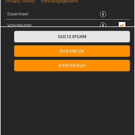
Privacy Policy
contactgegevens
Essentieel
Voorkeuren
Statistieken
SELECTIE OPSLAAN
ALLES AFWIJZEN
Een mix van onze American classics & hot & spicy strips
(6stuks)
ACCEPTEER ALLES
€ 9,95 *
* Door lokale acties kunnen prijzen per winkel afwijken.