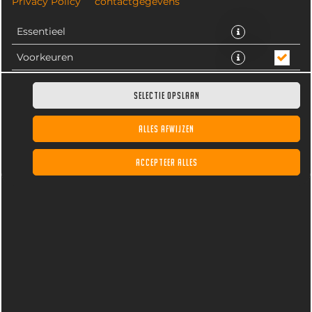
Privacy Policy
contactgegevens
Essentieel
Voorkeuren
Statistieken
SELECTIE OPSLAAN
ALLES AFWIJZEN
Heerlijk romig softijs 300ml. Als extra toe te voegen,
ACCEPTEER ALLES
maak een keuze uit een topping.
€ 4,75 *
* Door lokale acties kunnen prijzen per winkel afwijken.