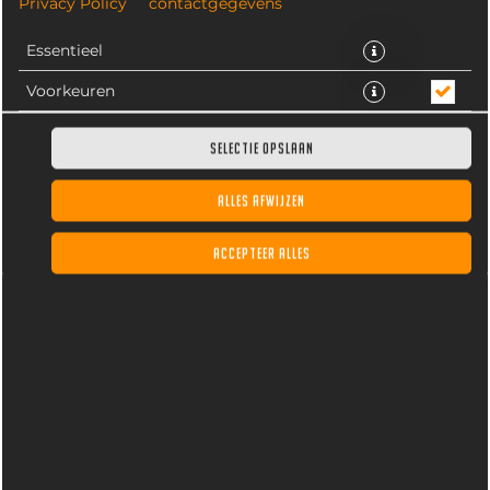
Privacy Policy
contactgegevens
Essentieel
Voorkeuren
Statistieken
SELECTIE OPSLAAN
ALLES AFWIJZEN
Broodje shoarma op een luxe pitabroodje met
knoflooksaus, tomaat, komkommer, rode ui en
ACCEPTEER ALLES
ijsbergsla. Keuze uit malse kip- of varkensshoarma.
€ 7,95 *
* Door lokale acties kunnen prijzen per winkel afwijken.