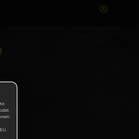
U
te
zodat
unnen
EU.