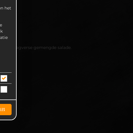
n het
e
rk
atie
ssaus en dagverse gemengde salade.
LLES