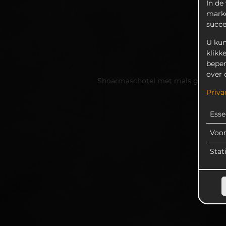
In de
marke
succ
U kun
klikk
beper
over 
Shoarmaschotel met mals gekruid var
Priva
Esse
Voo
Stat