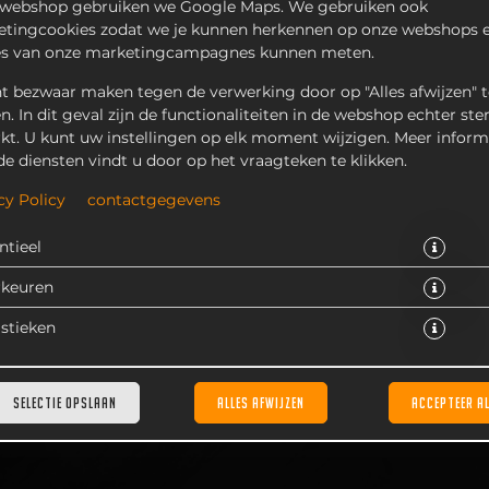
 webshop gebruiken we Google Maps. We gebruiken ook
tingcookies zodat we je kunnen herkennen op onze webshops e
es van onze marketingcampagnes kunnen meten.
t bezwaar maken tegen de verwerking door op "Alles afwijzen" t
en. In dit geval zijn de functionaliteiten in de webshop echter ste
kt. U kunt uw instellingen op elk moment wijzigen. Meer inform
de diensten vindt u door op het vraagteken te klikken.
kensvlees, pitabroodje en knoflooksaus. Inclusief frites, frite
cy Policy
contactgegevens
€ 15,50 *
ntieel
* Door lokale acties kunnen prijzen per winkel afwijken.
rkeuren
istieken
SELECTIE OPSLAAN
ALLES AFWIJZEN
ACCEPTEER A