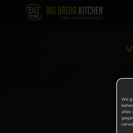
We ge
beher
alles
gegev
verwe