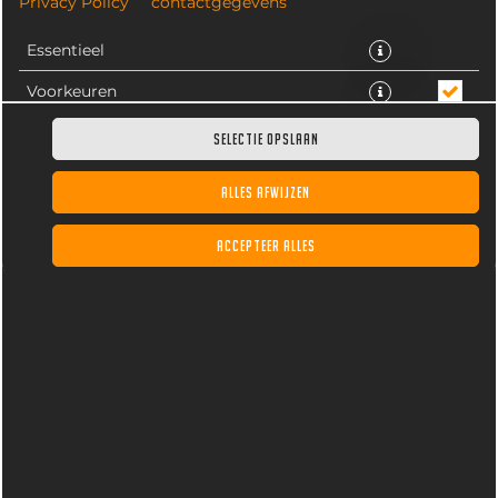
Privacy Policy
contactgegevens
Essentieel
Voorkeuren
Statistieken
SELECTIE OPSLAAN
ALLES AFWIJZEN
Smakelijk gekruide vleessnack gehuld in een lekker
krokant korstje.
ACCEPTEER ALLES
€ 3,10 *
* Door lokale acties kunnen prijzen per winkel afwijken.