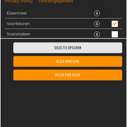
Privacy Policy
contactgegevens
Essentieel
Voorkeuren
Statistieken
SELECTIE OPSLAAN
ALLES AFWIJZEN
Deze strips worden ook wel tenders genoemd. Ze
worden gemaakt van het haasje dat aan de binnenkant
ACCEPTEER ALLES
van een kipfilet zit. Deze XL-strips zijn gemarineerd
met unieke kruiden. Ze zijn van binnen mals en van
buiten extra krokant door een crispy laagje.
€ 5,95 *
* Door lokale acties kunnen prijzen per winkel afwijken.