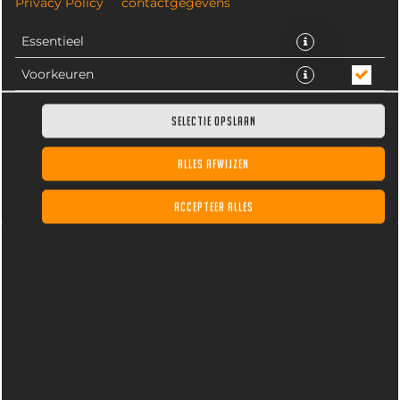
Privacy Policy
contactgegevens
Essentieel
Voorkeuren
Statistieken
SELECTIE OPSLAAN
ALLES AFWIJZEN
Bal gehakt in schijven met verse dikke uienringen er
tussen uit de frituur. Saus naar keuze als extra optie toe
ACCEPTEER ALLES
te voegen.
€ 3,50 *
* Door lokale acties kunnen prijzen per winkel afwijken.