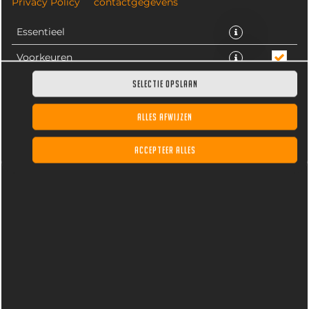
Privacy Policy
contactgegevens
Essentieel
Voorkeuren
Statistieken
SELECTIE OPSLAAN
Twee bollen huzarensalade, met mayo, frisse ijsberg
sla, komkommer, tomaat, rode ui en ei.
ALLES AFWIJZEN
€ 3,75 *
ACCEPTEER ALLES
* Door lokale acties kunnen prijzen per winkel afwijken.