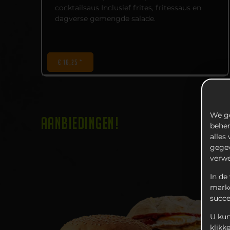
cocktailsaus Inclusief frites, fritessaus en
dagverse gemengde salade.
€ 16,25 *
We ge
AANBIEDINGEN!
beher
alles
gegev
verwe
In de
marke
succ
U kun
klikk