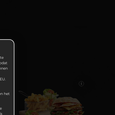
te
zodat
unnen
EU.
n het
e
rk