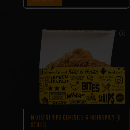
VANAF 12,75 € *
MIXED STRIPS CLASSICS & HOT&SPICY (6
STUKS)