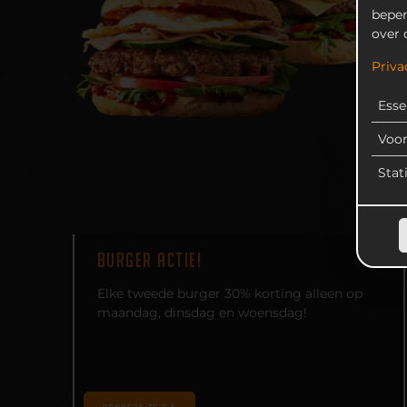
beper
over 
Priva
Esse
Voo
Stat
BURGER ACTIE!
Elke tweede burger 30% korting alleen op
maandag, dinsdag en woensdag!