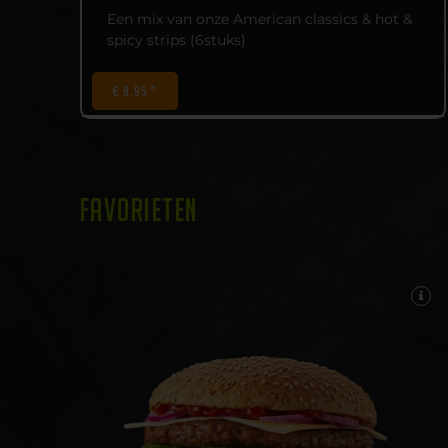
Een mix van onze American classics & hot &
spicy strips (6stuks)
€ 9,95 *
FAVORIETEN