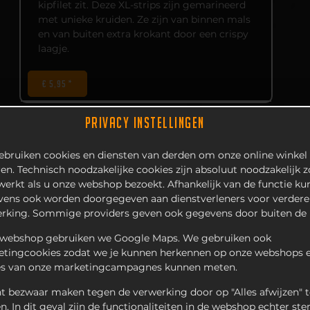
kipfilet zit. Deze XL-strips zijn gemarineerd
met unieke kruiden. Ze zijn van binnen mals
en van buiten extra krokant door een crispy
laagje.
€ 5,95 *
PRIVACY INSTELLINGEN
bruiken cookies en diensten van derden om onze online winkel 
en. Technisch noodzakelijke cookies zijn absoluut noodzakelijk 
 werkt als u onze webshop bezoekt. Afhankelijk van de functie k
ens ook worden doorgegeven aan dienstverleners voor verdere
rking. Sommige providers geven ook gegevens door buiten de 
 webshop gebruiken we Google Maps. We gebruiken ook
tingcookies zodat we je kunnen herkennen op onze webshops e
es van onze marketingcampagnes kunnen meten.
t bezwaar maken tegen de verwerking door op "Alles afwijzen" t
en. In dit geval zijn de functionaliteiten in de webshop echter ste