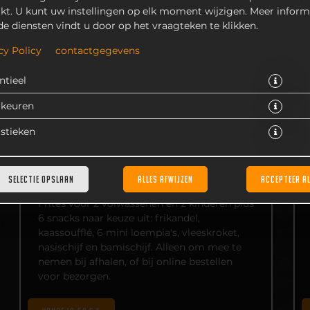
kt. U kunt uw instellingen op elk moment wijzigen. Meer inform
de diensten vindt u door op het vraagteken te klikken.
cy Policy
contactgegevens
ntieel
rkeuren
istieken
FAMILIEPAKKET FRITES INCLUSIEF 6
SNACKS
SELECTIE OPSLAAN
ALLES AFWIJZEN
ACCEPTEER A
Frites voor 2 volwassenen en 2 kinderen plus
6 snacks naar keuze uit: frikandel,
kaassoufflé, 6 mini loempia's, vleeskroket,
nasischijf en bamischijf. Alleen om mee te
nemen bij afhalen, of bij online bestellen
voor bezorgen.