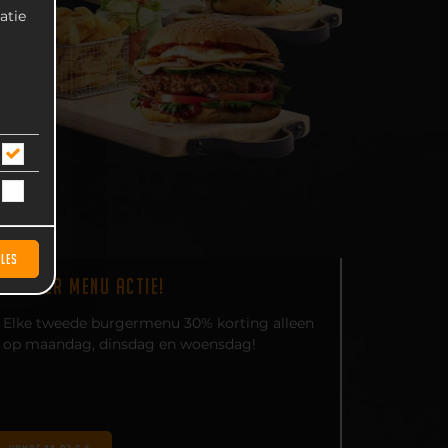
atie
LLES
BURGER MENU ACTIE!
Elke tweede burgermenu 30% korting alleen
op maandag, dinsdag en woensdag!