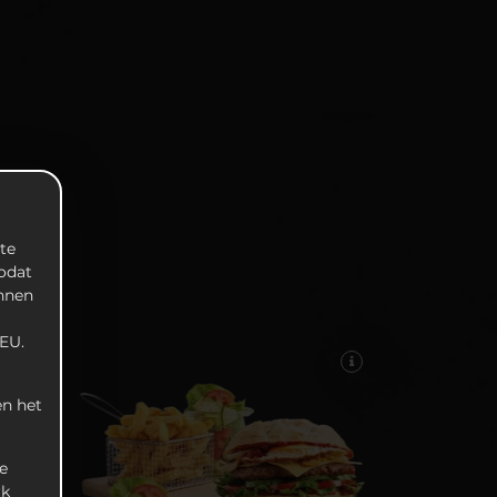
te
zodat
unnen
EU.
n het
e
rk