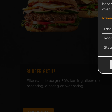
beper
over 
Priva
Esse
Voo
Stat
BURGER ACTIE!
Elke tweede burger 30% korting alleen op
maandag, dinsdag en woensdag!