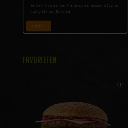
Een mix van onze American classics & hot &
spicy strips (6stuks)
€ 9,95 *
FAVORIETEN