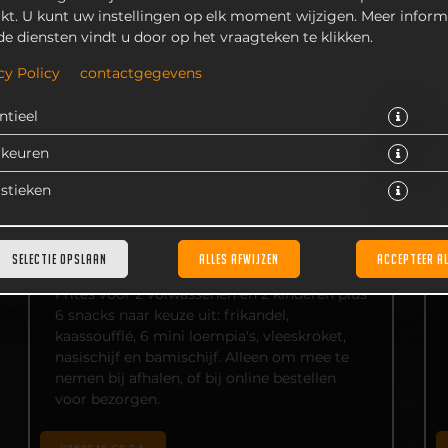
kt. U kunt uw instellingen op elk moment wijzigen. Meer inform
de diensten vindt u door op het vraagteken te klikken.
cy Policy
contactgegevens
ntieel
rkeuren
istieken
FAMILIEPAKKET FRITES INCLUSIEF 6
SNACKS
SELECTIE OPSLAAN
ALLES AFWIJZEN
ACCEPTEER A
Frites voor 2 volwassenen en 2 kinderen plus
6 snacks naar keuze uit: frikandel,
kaassoufflé, 6 mini loempia's, vleeskroket,
nasischijf en bamischijf. Alleen om mee te
nemen bij afhalen, of bij online bestellen
voor bezorgen.