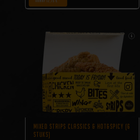
VANAF 12,75 € *
MIXED STRIPS CLASSICS & HOT&SPICY (6
STUKS)