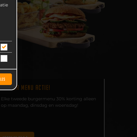
atie
LLES
BURGER MENU ACTIE!
Elke tweede burgermenu 30% korting alleen
op maandag, dinsdag en woensdag!